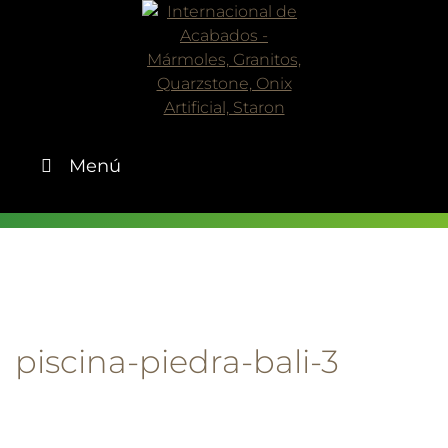
Skip
to
content
Menú
piscina-piedra-bali-3