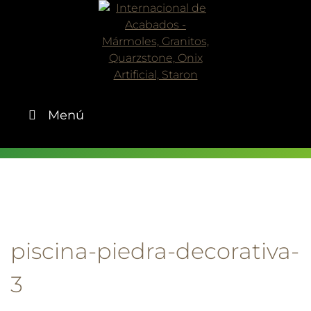
Skip
to
content
Menú
piscina-piedra-decorativa-
3