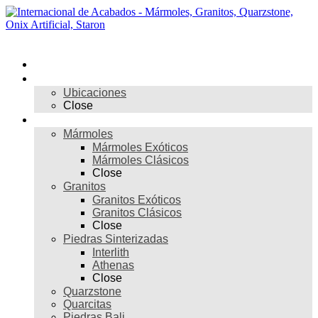
Skip
to
content
Menú
Inicio
Nosotros
Ubicaciones
Close
Materiales
Mármoles
Mármoles Exóticos
Mármoles Clásicos
Close
Granitos
Granitos Exóticos
Granitos Clásicos
Close
Piedras Sinterizadas
Interlith
Athenas
Close
Quarzstone
Quarcitas
Piedras Bali